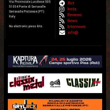
Via Provinciale Lucchese 505
Bot
51034 Ponte di Serravalle
Insta
Serravalle Pistoiese (PT)
Reviews
Italy
News
Interviews
No electronic press kits.
info@