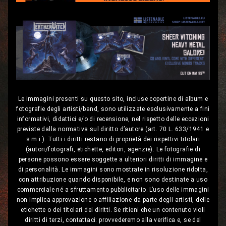
Le immagini presenti su questo sito, incluse copertine di album e
fotografie degli artisti/band, sono utilizzate esclusivamente a fini
informativi, didattici e/o di recensione, nel rispetto delle eccezioni
previste dalla normativa sul diritto d’autore (art. 70 L. 633/1941 e
s.m.i.). Tutti i diritti restano di proprietà dei rispettivi titolari
(autori/fotografi, etichette, editori, agenzie). Le fotografie di
persone possono essere soggette a ulteriori diritti di immagine e
di personalità. Le immagini sono mostrate in risoluzione ridotta,
con attribuzione quando disponibile, e non sono destinate a uso
commerciale né a sfruttamento pubblicitario. L’uso delle immagini
non implica approvazione o affiliazione da parte degli artisti, delle
etichette o dei titolari dei diritti. Se ritieni che un contenuto violi
diritti di terzi, contattaci: provvederemo alla verifica e, se del