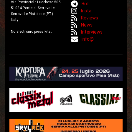
Via Provinciale Lucchese 505
Bot
51034 Ponte di Serravalle
Insta
Serravalle Pistoiese (PT)
Reviews
Italy
News
Interviews
No electronic press kits.
info@