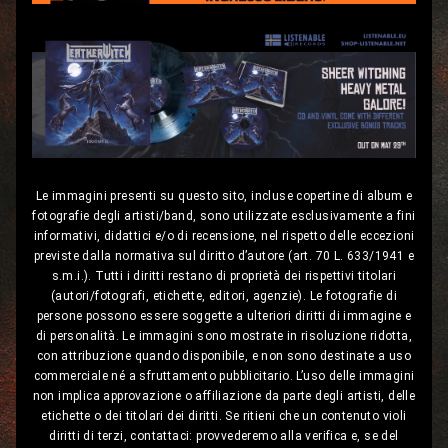
Le immagini presenti su questo sito, incluse copertine di album e
fotografie degli artisti/band, sono utilizzate esclusivamente a fini
informativi, didattici e/o di recensione, nel rispetto delle eccezioni
previste dalla normativa sul diritto d’autore (art. 70 L. 633/1941 e
s.m.i.). Tutti i diritti restano di proprietà dei rispettivi titolari
(autori/fotografi, etichette, editori, agenzie). Le fotografie di
persone possono essere soggette a ulteriori diritti di immagine e
di personalità. Le immagini sono mostrate in risoluzione ridotta,
con attribuzione quando disponibile, e non sono destinate a uso
commerciale né a sfruttamento pubblicitario. L’uso delle immagini
non implica approvazione o affiliazione da parte degli artisti, delle
etichette o dei titolari dei diritti. Se ritieni che un contenuto violi
diritti di terzi, contattaci: provvederemo alla verifica e, se del