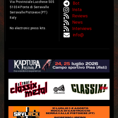
Via Provinciale Lucchese 505
Bot
51034 Ponte di Serravalle
Insta
Serravalle Pistoiese (PT)
Reviews
Italy
News
Interviews
No electronic press kits.
info@