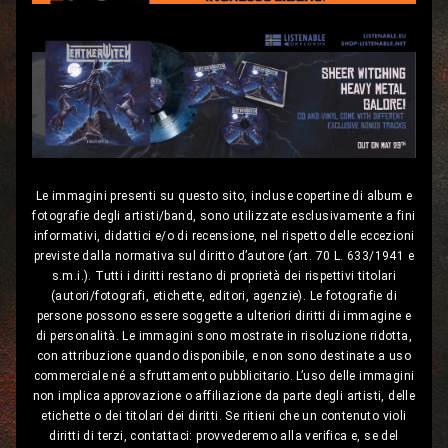
Le immagini presenti su questo sito, incluse copertine di album e
fotografie degli artisti/band, sono utilizzate esclusivamente a fini
informativi, didattici e/o di recensione, nel rispetto delle eccezioni
previste dalla normativa sul diritto d’autore (art. 70 L. 633/1941 e
s.m.i.). Tutti i diritti restano di proprietà dei rispettivi titolari
(autori/fotografi, etichette, editori, agenzie). Le fotografie di
persone possono essere soggette a ulteriori diritti di immagine e
di personalità. Le immagini sono mostrate in risoluzione ridotta,
con attribuzione quando disponibile, e non sono destinate a uso
commerciale né a sfruttamento pubblicitario. L’uso delle immagini
non implica approvazione o affiliazione da parte degli artisti, delle
etichette o dei titolari dei diritti. Se ritieni che un contenuto violi
diritti di terzi, contattaci: provvederemo alla verifica e, se del