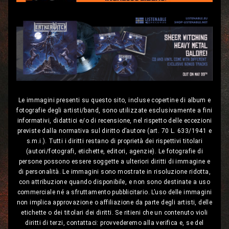
Le immagini presenti su questo sito, incluse copertine di album e
fotografie degli artisti/band, sono utilizzate esclusivamente a fini
informativi, didattici e/o di recensione, nel rispetto delle eccezioni
previste dalla normativa sul diritto d’autore (art. 70 L. 633/1941 e
s.m.i.). Tutti i diritti restano di proprietà dei rispettivi titolari
(autori/fotografi, etichette, editori, agenzie). Le fotografie di
persone possono essere soggette a ulteriori diritti di immagine e
di personalità. Le immagini sono mostrate in risoluzione ridotta,
con attribuzione quando disponibile, e non sono destinate a uso
commerciale né a sfruttamento pubblicitario. L’uso delle immagini
non implica approvazione o affiliazione da parte degli artisti, delle
etichette o dei titolari dei diritti. Se ritieni che un contenuto violi
diritti di terzi, contattaci: provvederemo alla verifica e, se del