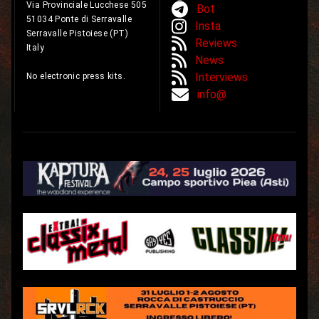
Via Provinciale Lucchese 505
Bot
51034 Ponte di Serravalle
Insta
Serravalle Pistoiese (PT)
Reviews
Italy
News
Interviews
No electronic press kits.
info@