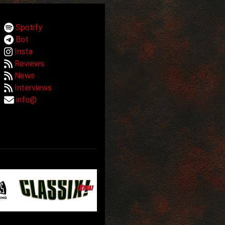
Spotify
Bot
Insta
Reviews
News
Interviews
info@