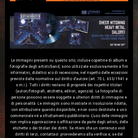
Le immagini presenti su questo sito, incluse copertine di album e
fotografie degli artisti/band, sono utilizzate esclusivamente a fini
informativi, didattici e/o di recensione, nel rispetto delle eccezioni
previste dalla normativa sul diritto d’autore (art. 70 L. 633/1941 e
s.m.i.). Tutti i diritti restano di proprietà dei rispettivi titolari
(autori/fotografi, etichette, editori, agenzie). Le fotografie di
persone possono essere soggette a ulteriori diritti di immagine e
di personalità. Le immagini sono mostrate in risoluzione ridotta,
con attribuzione quando disponibile, e non sono destinate a uso
commerciale né a sfruttamento pubblicitario. L’uso delle immagini
non implica approvazione o affiliazione da parte degli artisti, delle
etichette o dei titolari dei diritti. Se ritieni che un contenuto violi
diritti di terzi, contattaci: provvederemo alla verifica e, se del