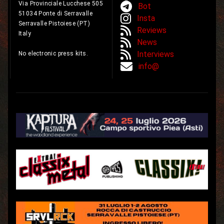
Via Provinciale Lucchese 505
Bot
51034 Ponte di Serravalle
Insta
Serravalle Pistoiese (PT)
Reviews
Italy
News
Interviews
No electronic press kits.
info@