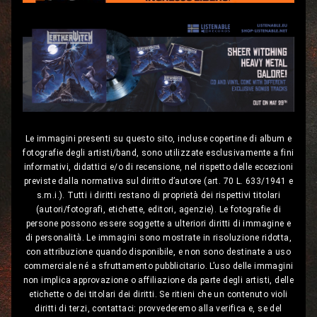
Le immagini presenti su questo sito, incluse copertine di album e
fotografie degli artisti/band, sono utilizzate esclusivamente a fini
informativi, didattici e/o di recensione, nel rispetto delle eccezioni
previste dalla normativa sul diritto d’autore (art. 70 L. 633/1941 e
s.m.i.). Tutti i diritti restano di proprietà dei rispettivi titolari
(autori/fotografi, etichette, editori, agenzie). Le fotografie di
persone possono essere soggette a ulteriori diritti di immagine e
di personalità. Le immagini sono mostrate in risoluzione ridotta,
con attribuzione quando disponibile, e non sono destinate a uso
commerciale né a sfruttamento pubblicitario. L’uso delle immagini
non implica approvazione o affiliazione da parte degli artisti, delle
etichette o dei titolari dei diritti. Se ritieni che un contenuto violi
diritti di terzi, contattaci: provvederemo alla verifica e, se del