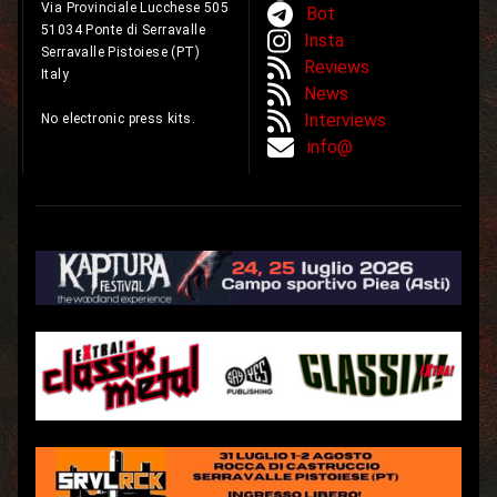
Via Provinciale Lucchese 505
Bot
51034 Ponte di Serravalle
Insta
Serravalle Pistoiese (PT)
Reviews
Italy
News
Interviews
No electronic press kits.
info@