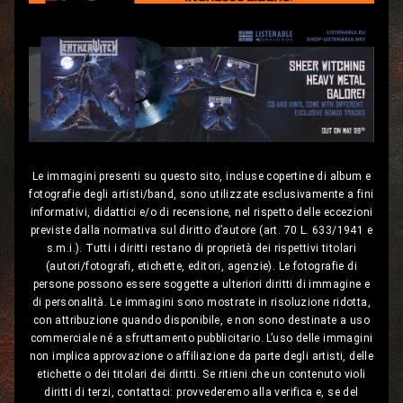
Le immagini presenti su questo sito, incluse copertine di album e
fotografie degli artisti/band, sono utilizzate esclusivamente a fini
informativi, didattici e/o di recensione, nel rispetto delle eccezioni
previste dalla normativa sul diritto d’autore (art. 70 L. 633/1941 e
s.m.i.). Tutti i diritti restano di proprietà dei rispettivi titolari
(autori/fotografi, etichette, editori, agenzie). Le fotografie di
persone possono essere soggette a ulteriori diritti di immagine e
di personalità. Le immagini sono mostrate in risoluzione ridotta,
con attribuzione quando disponibile, e non sono destinate a uso
commerciale né a sfruttamento pubblicitario. L’uso delle immagini
non implica approvazione o affiliazione da parte degli artisti, delle
etichette o dei titolari dei diritti. Se ritieni che un contenuto violi
diritti di terzi, contattaci: provvederemo alla verifica e, se del