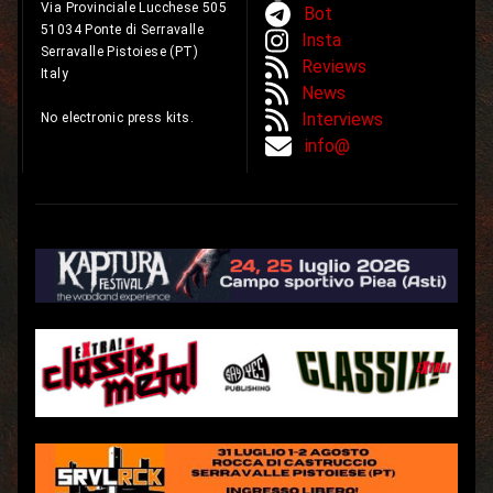
Via Provinciale Lucchese 505
Bot
51034 Ponte di Serravalle
Insta
Serravalle Pistoiese (PT)
Reviews
Italy
News
Interviews
No electronic press kits.
info@