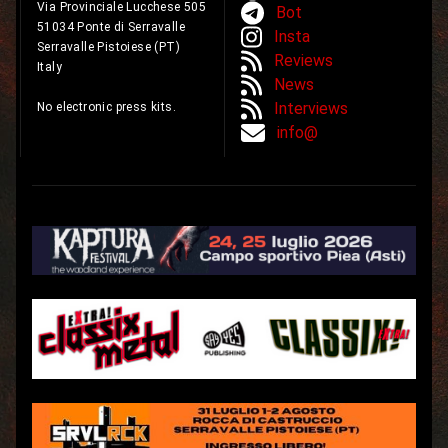
Via Provinciale Lucchese 505
Bot
51034 Ponte di Serravalle
Insta
Serravalle Pistoiese (PT)
Reviews
Italy
News
Interviews
No electronic press kits.
info@