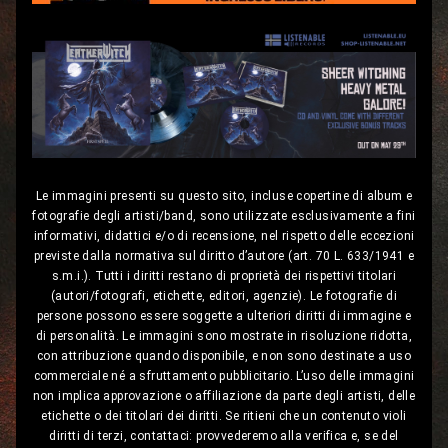
Le immagini presenti su questo sito, incluse copertine di album e
fotografie degli artisti/band, sono utilizzate esclusivamente a fini
informativi, didattici e/o di recensione, nel rispetto delle eccezioni
previste dalla normativa sul diritto d’autore (art. 70 L. 633/1941 e
s.m.i.). Tutti i diritti restano di proprietà dei rispettivi titolari
(autori/fotografi, etichette, editori, agenzie). Le fotografie di
persone possono essere soggette a ulteriori diritti di immagine e
di personalità. Le immagini sono mostrate in risoluzione ridotta,
con attribuzione quando disponibile, e non sono destinate a uso
commerciale né a sfruttamento pubblicitario. L’uso delle immagini
non implica approvazione o affiliazione da parte degli artisti, delle
etichette o dei titolari dei diritti. Se ritieni che un contenuto violi
diritti di terzi, contattaci: provvederemo alla verifica e, se del