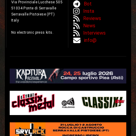
Via Provinciale Lucchese 505
Bot
51034 Ponte di Serravalle
Insta
Serravalle Pistoiese (PT)
Reviews
Italy
News
Interviews
No electronic press kits.
info@