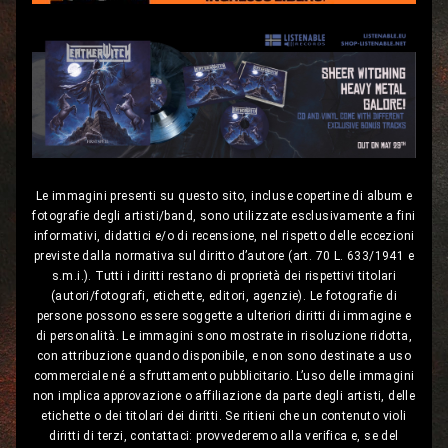
Le immagini presenti su questo sito, incluse copertine di album e
fotografie degli artisti/band, sono utilizzate esclusivamente a fini
informativi, didattici e/o di recensione, nel rispetto delle eccezioni
previste dalla normativa sul diritto d’autore (art. 70 L. 633/1941 e
s.m.i.). Tutti i diritti restano di proprietà dei rispettivi titolari
(autori/fotografi, etichette, editori, agenzie). Le fotografie di
persone possono essere soggette a ulteriori diritti di immagine e
di personalità. Le immagini sono mostrate in risoluzione ridotta,
con attribuzione quando disponibile, e non sono destinate a uso
commerciale né a sfruttamento pubblicitario. L’uso delle immagini
non implica approvazione o affiliazione da parte degli artisti, delle
etichette o dei titolari dei diritti. Se ritieni che un contenuto violi
diritti di terzi, contattaci: provvederemo alla verifica e, se del