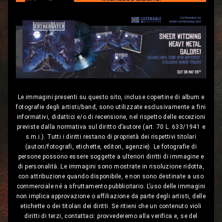
Le immagini presenti su questo sito, incluse copertine di album e
fotografie degli artisti/band, sono utilizzate esclusivamente a fini
informativi, didattici e/o di recensione, nel rispetto delle eccezioni
previste dalla normativa sul diritto d’autore (art. 70 L. 633/1941 e
s.m.i.). Tutti i diritti restano di proprietà dei rispettivi titolari
(autori/fotografi, etichette, editori, agenzie). Le fotografie di
persone possono essere soggette a ulteriori diritti di immagine e
di personalità. Le immagini sono mostrate in risoluzione ridotta,
con attribuzione quando disponibile, e non sono destinate a uso
commerciale né a sfruttamento pubblicitario. L’uso delle immagini
non implica approvazione o affiliazione da parte degli artisti, delle
etichette o dei titolari dei diritti. Se ritieni che un contenuto violi
diritti di terzi, contattaci: provvederemo alla verifica e, se del