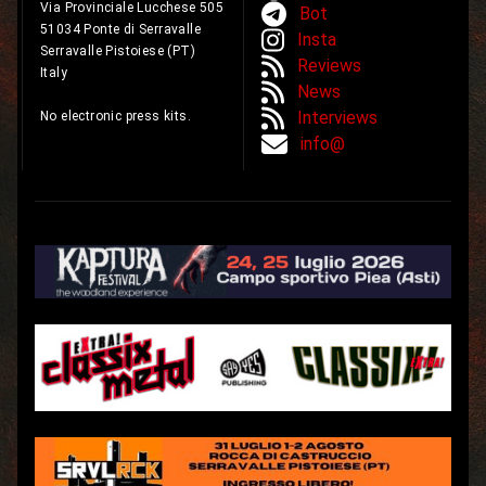
Via Provinciale Lucchese 505
Bot
51034 Ponte di Serravalle
Insta
Serravalle Pistoiese (PT)
Reviews
Italy
News
Interviews
No electronic press kits.
info@