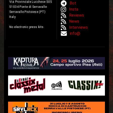
Via Provinciale Lucchese 505
Bot
51034 Ponte di Serravalle
Insta
Serravalle Pistoiese (PT)
Reviews
Italy
News
Interviews
No electronic press kits.
info@