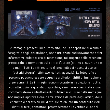
Le immagini presenti su questo sito, incluse copertine di album e
fotografie degli artisti/band, sono utilizzate esclusivamente a fini
informativi, didattici e/o di recensione, nel rispetto delle eccezioni
previste dalla normativa sul diritto d’autore (art. 70 L. 633/1941 e
s.m.i.). Tutti i diritti restano di proprietà dei rispettivi titolari
(autori/fotografi, etichette, editori, agenzie). Le fotografie di
persone possono essere soggette a ulteriori diritti di immagine e
di personalità. Le immagini sono mostrate in risoluzione ridotta,
con attribuzione quando disponibile, e non sono destinate a uso
commerciale né a sfruttamento pubblicitario. L’uso delle immagini
non implica approvazione o affiliazione da parte degli artisti, delle
etichette o dei titolari dei diritti. Se ritieni che un contenuto violi
diritti di terzi, contattaci: provvederemo alla verifica e, se del