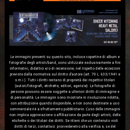
Le immagini presenti su questo sito, incluse copertine di album e
fotografie degli artisti/band, sono utilizzate esclusivamente a fini
informativi, didattici e/o di recensione, nel rispetto delle eccezioni
previste dalla normativa sul diritto d’autore (art. 70 L. 633/1941 e
s.m.i.). Tutti i diritti restano di proprietà dei rispettivi titolari
(autori/fotografi, etichette, editori, agenzie). Le fotografie di
persone possono essere soggette a ulteriori diritti di immagine e
di personalità. Le immagini sono mostrate in risoluzione ridotta,
con attribuzione quando disponibile, e non sono destinate a uso
commerciale né a sfruttamento pubblicitario. L’uso delle immagini
non implica approvazione o affiliazione da parte degli artisti, delle
etichette o dei titolari dei diritti. Se ritieni che un contenuto violi
diritti di terzi, contattaci: provvederemo alla verifica e, se del