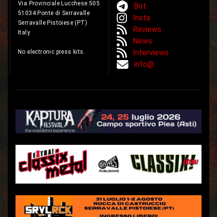
Via Provinciale Lucchese 505
Bot
51034 Ponte di Serravalle
Insta
Serravalle Pistoiese (PT)
Reviews
Italy
News
Interviews
No electronic press kits.
info@