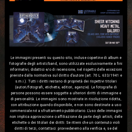
Le immagini presenti su questo sito, incluse copertine di album e
fotografie degli artisti/band, sono utilizzate esclusivamente a fini
informativi, didattici e/o di recensione, nel rispetto delle eccezioni
previste dalla normativa sul diritto d’autore (art. 70 L. 633/1941 e
s.m.i.). Tutti i diritti restano di proprietà dei rispettivi titolari
(autori/fotografi, etichette, editori, agenzie). Le fotografie di
persone possono essere soggette a ulteriori diritti di immagine e
di personalità. Le immagini sono mostrate in risoluzione ridotta,
con attribuzione quando disponibile, e non sono destinate a uso
commerciale né a sfruttamento pubblicitario. L’uso delle immagini
non implica approvazione o affiliazione da parte degli artisti, delle
etichette o dei titolari dei diritti. Se ritieni che un contenuto violi
diritti di terzi, contattaci: provvederemo alla verifica e, se del