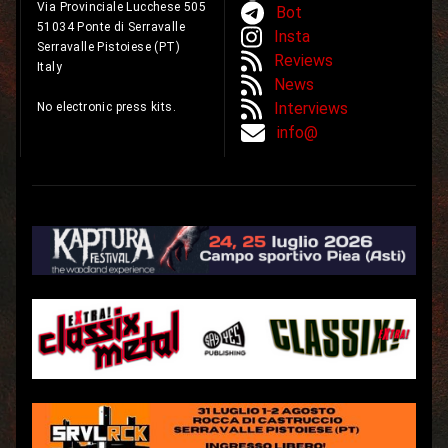
Via Provinciale Lucchese 505
Bot
51034 Ponte di Serravalle
Insta
Serravalle Pistoiese (PT)
Reviews
Italy
News
Interviews
No electronic press kits.
info@