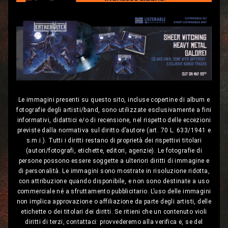
Le immagini presenti su questo sito, incluse copertine di album e
fotografie degli artisti/band, sono utilizzate esclusivamente a fini
informativi, didattici e/o di recensione, nel rispetto delle eccezioni
previste dalla normativa sul diritto d’autore (art. 70 L. 633/1941 e
s.m.i.). Tutti i diritti restano di proprietà dei rispettivi titolari
(autori/fotografi, etichette, editori, agenzie). Le fotografie di
persone possono essere soggette a ulteriori diritti di immagine e
di personalità. Le immagini sono mostrate in risoluzione ridotta,
con attribuzione quando disponibile, e non sono destinate a uso
commerciale né a sfruttamento pubblicitario. L’uso delle immagini
non implica approvazione o affiliazione da parte degli artisti, delle
etichette o dei titolari dei diritti. Se ritieni che un contenuto violi
diritti di terzi, contattaci: provvederemo alla verifica e, se del