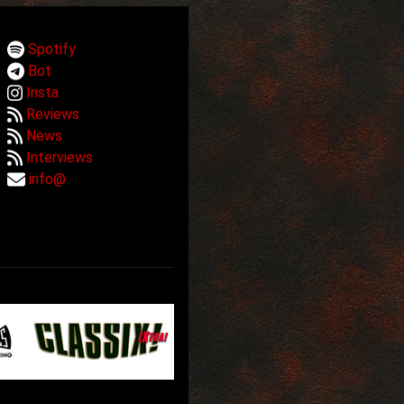
Spotify
Bot
Insta
Reviews
News
Interviews
info@