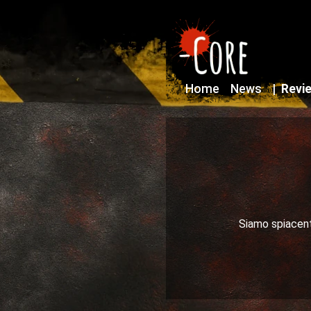
Home
News
|
Revi
Siamo spiacenti