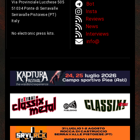
Via Provinciale Lucchese 505
Bot
51034 Ponte di Serravalle
Insta
Serravalle Pistoiese (PT)
Reviews
Italy
News
Interviews
No electronic press kits.
info@