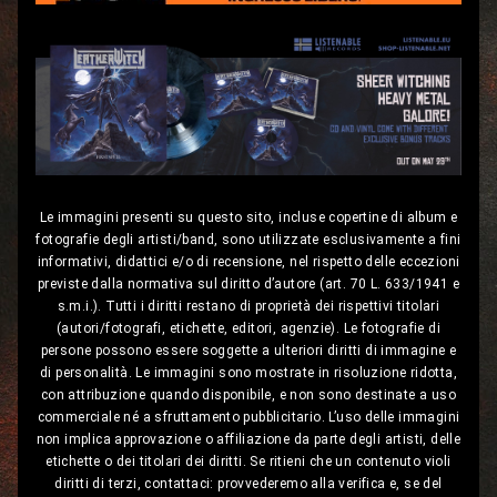
Le immagini presenti su questo sito, incluse copertine di album e
fotografie degli artisti/band, sono utilizzate esclusivamente a fini
informativi, didattici e/o di recensione, nel rispetto delle eccezioni
previste dalla normativa sul diritto d’autore (art. 70 L. 633/1941 e
s.m.i.). Tutti i diritti restano di proprietà dei rispettivi titolari
(autori/fotografi, etichette, editori, agenzie). Le fotografie di
persone possono essere soggette a ulteriori diritti di immagine e
di personalità. Le immagini sono mostrate in risoluzione ridotta,
con attribuzione quando disponibile, e non sono destinate a uso
commerciale né a sfruttamento pubblicitario. L’uso delle immagini
non implica approvazione o affiliazione da parte degli artisti, delle
etichette o dei titolari dei diritti. Se ritieni che un contenuto violi
diritti di terzi, contattaci: provvederemo alla verifica e, se del