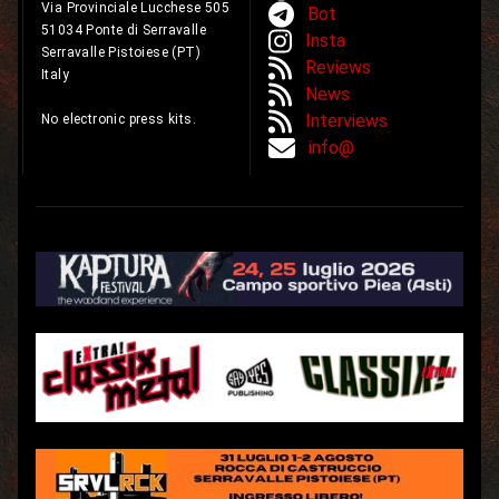
Via Provinciale Lucchese 505
Bot
51034 Ponte di Serravalle
Insta
Serravalle Pistoiese (PT)
Reviews
Italy
News
Interviews
No electronic press kits.
info@