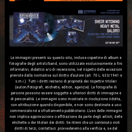
Le immagini presenti su questo sito, incluse copertine di album e
fotografie degli artisti/band, sono utilizzate esclusivamente a fini
informativi, didattici e/o di recensione, nel rispetto delle eccezioni
previste dalla normativa sul diritto d’autore (art. 70 L. 633/1941 e
s.m.i.). Tutti i diritti restano di proprietà dei rispettivi titolari
(autori/fotografi, etichette, editori, agenzie). Le fotografie di
persone possono essere soggette a ulteriori diritti di immagine e
di personalità. Le immagini sono mostrate in risoluzione ridotta,
con attribuzione quando disponibile, e non sono destinate a uso
commerciale né a sfruttamento pubblicitario. L’uso delle immagini
non implica approvazione o affiliazione da parte degli artisti, delle
etichette o dei titolari dei diritti. Se ritieni che un contenuto violi
diritti di terzi, contattaci: provvederemo alla verifica e, se del