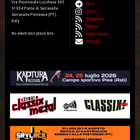
Via Provinciale Lucchese 505
Bot
51034 Ponte di Serravalle
Insta
Serravalle Pistoiese (PT)
Reviews
Italy
News
Interviews
No electronic press kits.
info@