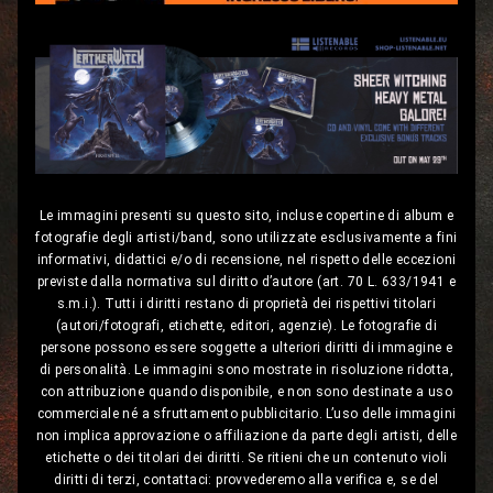
Le immagini presenti su questo sito, incluse copertine di album e
fotografie degli artisti/band, sono utilizzate esclusivamente a fini
informativi, didattici e/o di recensione, nel rispetto delle eccezioni
previste dalla normativa sul diritto d’autore (art. 70 L. 633/1941 e
s.m.i.). Tutti i diritti restano di proprietà dei rispettivi titolari
(autori/fotografi, etichette, editori, agenzie). Le fotografie di
persone possono essere soggette a ulteriori diritti di immagine e
di personalità. Le immagini sono mostrate in risoluzione ridotta,
con attribuzione quando disponibile, e non sono destinate a uso
commerciale né a sfruttamento pubblicitario. L’uso delle immagini
non implica approvazione o affiliazione da parte degli artisti, delle
etichette o dei titolari dei diritti. Se ritieni che un contenuto violi
diritti di terzi, contattaci: provvederemo alla verifica e, se del