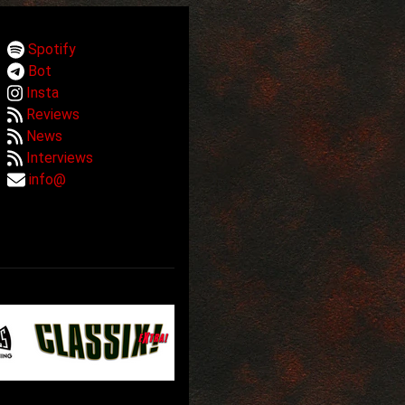
Spotify
Bot
Insta
Reviews
News
Interviews
info@