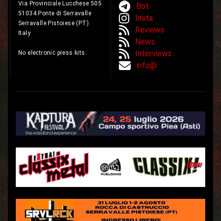
Via Provinciale Lucchese 505
Bot
51034 Ponte di Serravalle
Insta
Serravalle Pistoiese (PT)
Reviews
Italy
News
Interviews
No electronic press kits.
info@