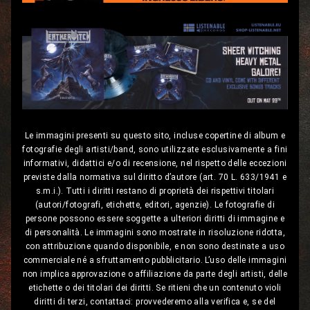
Le immagini presenti su questo sito, incluse copertine di album e
fotografie degli artisti/band, sono utilizzate esclusivamente a fini
informativi, didattici e/o di recensione, nel rispetto delle eccezioni
previste dalla normativa sul diritto d’autore (art. 70 L. 633/1941 e
s.m.i.). Tutti i diritti restano di proprietà dei rispettivi titolari
(autori/fotografi, etichette, editori, agenzie). Le fotografie di
persone possono essere soggette a ulteriori diritti di immagine e
di personalità. Le immagini sono mostrate in risoluzione ridotta,
con attribuzione quando disponibile, e non sono destinate a uso
commerciale né a sfruttamento pubblicitario. L’uso delle immagini
non implica approvazione o affiliazione da parte degli artisti, delle
etichette o dei titolari dei diritti. Se ritieni che un contenuto violi
diritti di terzi, contattaci: provvederemo alla verifica e, se del