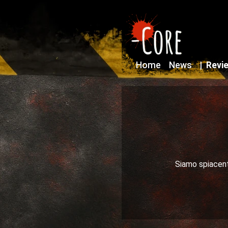
Home
News
|
Revi
Siamo spiacenti