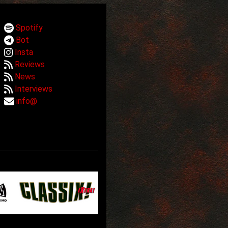
Spotify
Bot
Insta
Reviews
News
Interviews
info@