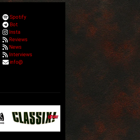
Spotify
Bot
Insta
Reviews
News
Interviews
info@