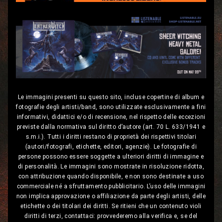
Le immagini presenti su questo sito, incluse copertine di album e
fotografie degli artisti/band, sono utilizzate esclusivamente a fini
informativi, didattici e/o di recensione, nel rispetto delle eccezioni
previste dalla normativa sul diritto d’autore (art. 70 L. 633/1941 e
s.m.i.). Tutti i diritti restano di proprietà dei rispettivi titolari
(autori/fotografi, etichette, editori, agenzie). Le fotografie di
persone possono essere soggette a ulteriori diritti di immagine e
di personalità. Le immagini sono mostrate in risoluzione ridotta,
con attribuzione quando disponibile, e non sono destinate a uso
commerciale né a sfruttamento pubblicitario. L’uso delle immagini
non implica approvazione o affiliazione da parte degli artisti, delle
etichette o dei titolari dei diritti. Se ritieni che un contenuto violi
diritti di terzi, contattaci: provvederemo alla verifica e, se del