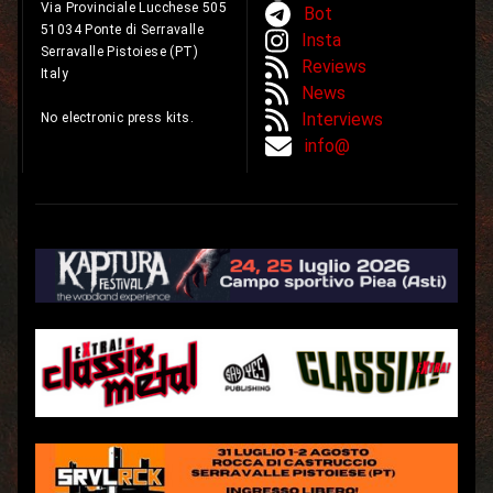
Via Provinciale Lucchese 505
Bot
51034 Ponte di Serravalle
Insta
Serravalle Pistoiese (PT)
Reviews
Italy
News
Interviews
No electronic press kits.
info@