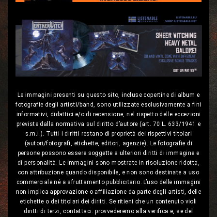
Le immagini presenti su questo sito, incluse copertine di album e
fotografie degli artisti/band, sono utilizzate esclusivamente a fini
informativi, didattici e/o di recensione, nel rispetto delle eccezioni
previste dalla normativa sul diritto d’autore (art. 70 L. 633/1941 e
s.m.i.). Tutti i diritti restano di proprietà dei rispettivi titolari
(autori/fotografi, etichette, editori, agenzie). Le fotografie di
persone possono essere soggette a ulteriori diritti di immagine e
di personalità. Le immagini sono mostrate in risoluzione ridotta,
con attribuzione quando disponibile, e non sono destinate a uso
commerciale né a sfruttamento pubblicitario. L’uso delle immagini
non implica approvazione o affiliazione da parte degli artisti, delle
etichette o dei titolari dei diritti. Se ritieni che un contenuto violi
diritti di terzi, contattaci: provvederemo alla verifica e, se del