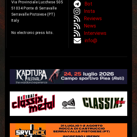
Via Provinciale Lucchese 505
Bot
51034 Ponte di Serravalle
Insta
Serravalle Pistoiese (PT)
Reviews
Italy
News
Interviews
No electronic press kits.
info@