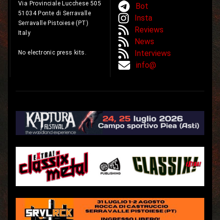
Via Provinciale Lucchese 505
Bot
51034 Ponte di Serravalle
Insta
Serravalle Pistoiese (PT)
Reviews
Italy
News
Interviews
No electronic press kits.
info@