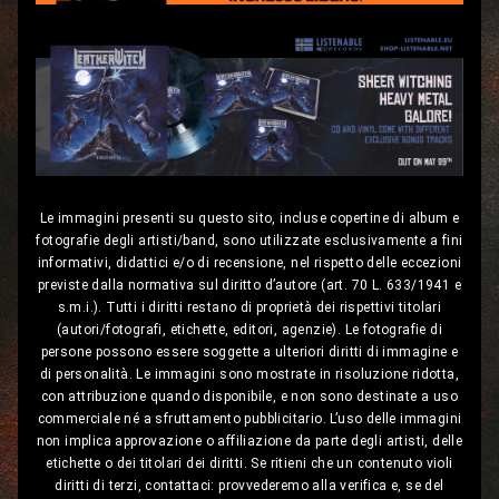
Le immagini presenti su questo sito, incluse copertine di album e
fotografie degli artisti/band, sono utilizzate esclusivamente a fini
informativi, didattici e/o di recensione, nel rispetto delle eccezioni
previste dalla normativa sul diritto d’autore (art. 70 L. 633/1941 e
s.m.i.). Tutti i diritti restano di proprietà dei rispettivi titolari
(autori/fotografi, etichette, editori, agenzie). Le fotografie di
persone possono essere soggette a ulteriori diritti di immagine e
di personalità. Le immagini sono mostrate in risoluzione ridotta,
con attribuzione quando disponibile, e non sono destinate a uso
commerciale né a sfruttamento pubblicitario. L’uso delle immagini
non implica approvazione o affiliazione da parte degli artisti, delle
etichette o dei titolari dei diritti. Se ritieni che un contenuto violi
diritti di terzi, contattaci: provvederemo alla verifica e, se del