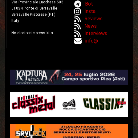
Via Provinciale Lucchese 505
Bot
51034 Ponte di Serravalle
Insta
Serravalle Pistoiese (PT)
Reviews
Italy
News
Interviews
No electronic press kits.
info@