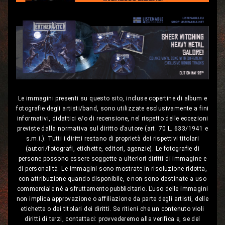
Le immagini presenti su questo sito, incluse copertine di album e
fotografie degli artisti/band, sono utilizzate esclusivamente a fini
informativi, didattici e/o di recensione, nel rispetto delle eccezioni
previste dalla normativa sul diritto d’autore (art. 70 L. 633/1941 e
s.m.i.). Tutti i diritti restano di proprietà dei rispettivi titolari
(autori/fotografi, etichette, editori, agenzie). Le fotografie di
persone possono essere soggette a ulteriori diritti di immagine e
di personalità. Le immagini sono mostrate in risoluzione ridotta,
con attribuzione quando disponibile, e non sono destinate a uso
commerciale né a sfruttamento pubblicitario. L’uso delle immagini
non implica approvazione o affiliazione da parte degli artisti, delle
etichette o dei titolari dei diritti. Se ritieni che un contenuto violi
diritti di terzi, contattaci: provvederemo alla verifica e, se del