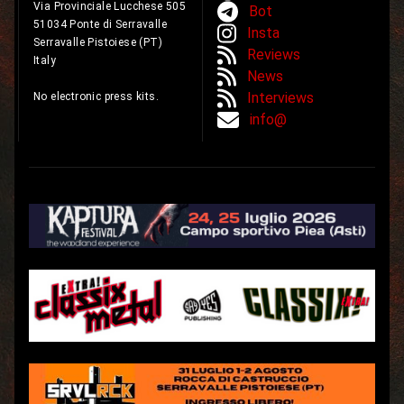
Via Provinciale Lucchese 505
Bot
51034 Ponte di Serravalle
Insta
Serravalle Pistoiese (PT)
Reviews
Italy
News
Interviews
No electronic press kits.
info@