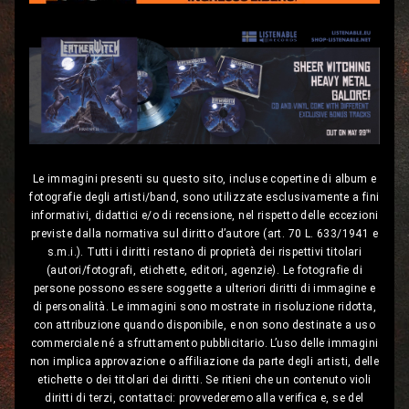
Le immagini presenti su questo sito, incluse copertine di album e
fotografie degli artisti/band, sono utilizzate esclusivamente a fini
informativi, didattici e/o di recensione, nel rispetto delle eccezioni
previste dalla normativa sul diritto d’autore (art. 70 L. 633/1941 e
s.m.i.). Tutti i diritti restano di proprietà dei rispettivi titolari
(autori/fotografi, etichette, editori, agenzie). Le fotografie di
persone possono essere soggette a ulteriori diritti di immagine e
di personalità. Le immagini sono mostrate in risoluzione ridotta,
con attribuzione quando disponibile, e non sono destinate a uso
commerciale né a sfruttamento pubblicitario. L’uso delle immagini
non implica approvazione o affiliazione da parte degli artisti, delle
etichette o dei titolari dei diritti. Se ritieni che un contenuto violi
diritti di terzi, contattaci: provvederemo alla verifica e, se del