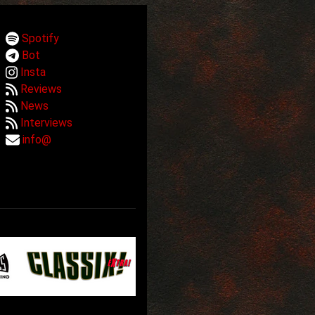
Spotify
Bot
Insta
Reviews
News
Interviews
info@