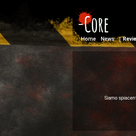
Home
News
|
Revi
Siamo spiacenti