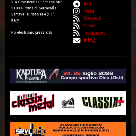
Via Provinciale Lucchese 505
Bot
51034 Ponte di Serravalle
Insta
Serravalle Pistoiese (PT)
Reviews
Italy
News
Interviews
No electronic press kits.
info@