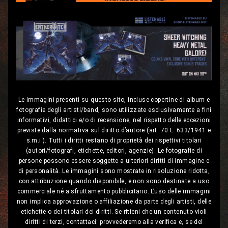
Le immagini presenti su questo sito, incluse copertine di album e
fotografie degli artisti/band, sono utilizzate esclusivamente a fini
informativi, didattici e/o di recensione, nel rispetto delle eccezioni
previste dalla normativa sul diritto d’autore (art. 70 L. 633/1941 e
s.m.i.). Tutti i diritti restano di proprietà dei rispettivi titolari
(autori/fotografi, etichette, editori, agenzie). Le fotografie di
persone possono essere soggette a ulteriori diritti di immagine e
di personalità. Le immagini sono mostrate in risoluzione ridotta,
con attribuzione quando disponibile, e non sono destinate a uso
commerciale né a sfruttamento pubblicitario. L’uso delle immagini
non implica approvazione o affiliazione da parte degli artisti, delle
etichette o dei titolari dei diritti. Se ritieni che un contenuto violi
diritti di terzi, contattaci: provvederemo alla verifica e, se del