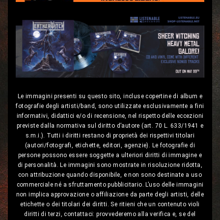
Le immagini presenti su questo sito, incluse copertine di album e
fotografie degli artisti/band, sono utilizzate esclusivamente a fini
informativi, didattici e/o di recensione, nel rispetto delle eccezioni
previste dalla normativa sul diritto d’autore (art. 70 L. 633/1941 e
s.m.i.). Tutti i diritti restano di proprietà dei rispettivi titolari
(autori/fotografi, etichette, editori, agenzie). Le fotografie di
persone possono essere soggette a ulteriori diritti di immagine e
di personalità. Le immagini sono mostrate in risoluzione ridotta,
con attribuzione quando disponibile, e non sono destinate a uso
commerciale né a sfruttamento pubblicitario. L’uso delle immagini
non implica approvazione o affiliazione da parte degli artisti, delle
etichette o dei titolari dei diritti. Se ritieni che un contenuto violi
diritti di terzi, contattaci: provvederemo alla verifica e, se del