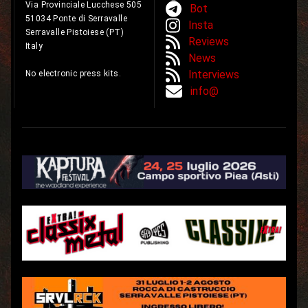
Via Provinciale Lucchese 505
Bot
51034 Ponte di Serravalle
Insta
Serravalle Pistoiese (PT)
Reviews
Italy
News
Interviews
No electronic press kits.
info@