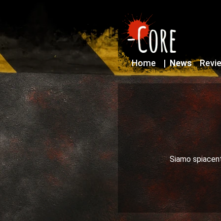
Home
|
News
Revi
Siamo spiacenti