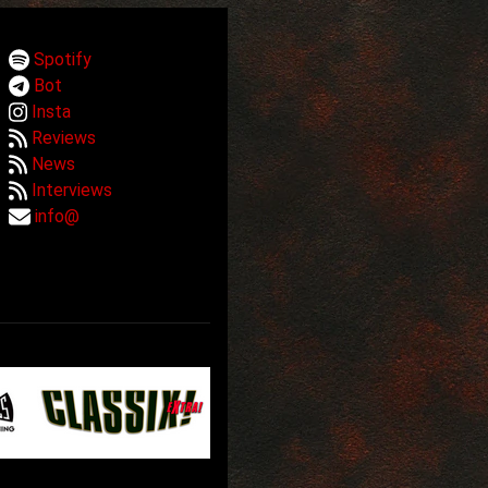
Spotify
Bot
Insta
Reviews
News
Interviews
info@